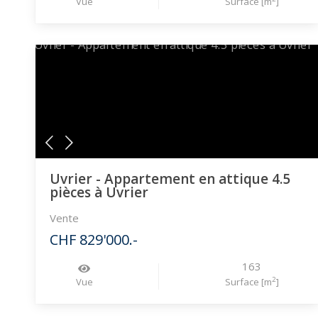
Vue
Surface [m
]
Uvrier - Appartement en attique 4.5
pièces à Uvrier
Vente
CHF 829'000.-
163
2
Vue
Surface [m
]