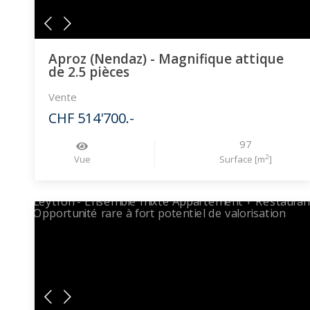
Aproz (Nendaz) - Magnifique attique
de 2.5 pièces
Vente
CHF 514'700.-
97
2
Vue
Surface [m
]