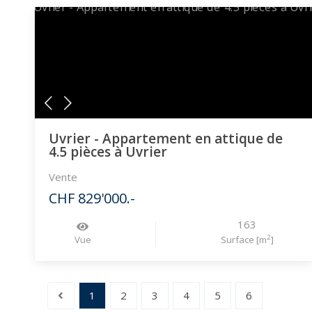
Uvrier - Appartement en attique de
4.5 pièces à Uvrier
Vente
CHF 829'000.-
163
2
Vue
Surface [m
]
1
2
3
4
5
6