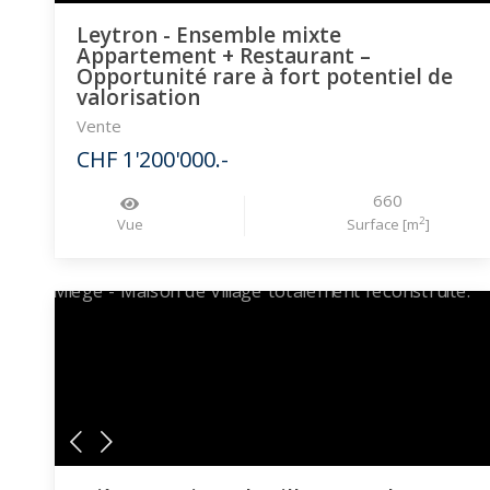
Leytron - Ensemble mixte
Appartement + Restaurant –
Opportunité rare à fort potentiel de
valorisation
Vente
CHF 1'200'000.-
660
2
Vue
Surface [m
]