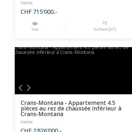
Vente
CHF 715'000.-
70
2
Vue
Surface [m
]
Crans-Montana - Appartement 4.5
pièces au rez de chaussée inférieur à
Crans-Montana
Vente
CHF 2'826'000.-