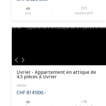
225
2
Vue
Surface [m
]
Uvrier - Appartement en attique de
4.5 pièces à Uvrier
Vente
CHF 814'000.-
148
2