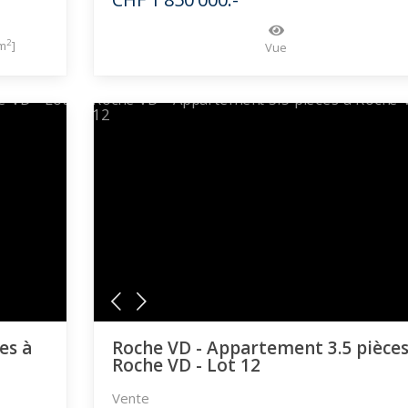
2
m
]
Vue
es à
Roche VD - Appartement 3.5 pièces
Roche VD - Lot 12
Vente