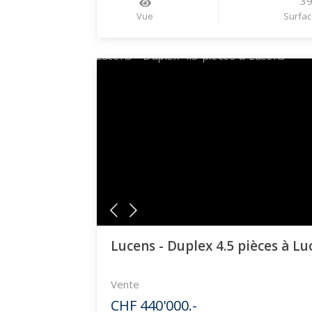
3
Vue
Surfac
Lucens - Duplex 4.5 pièces à Lu
Vente
CHF 440'000.-