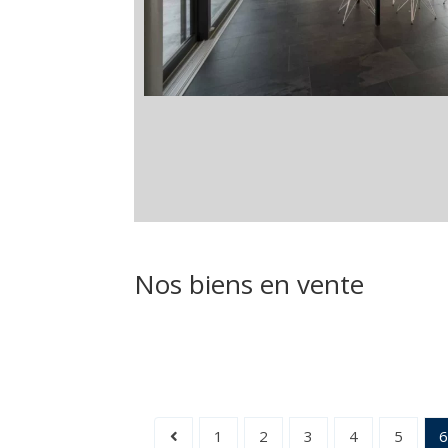
Nos biens en vente
1
2
3
4
5