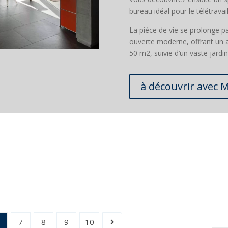
bureau idéal pour le télétravail
La pièce de vie se prolonge p
ouverte moderne, offrant un a
50 m2, suivie d’un vaste jard
à découvrir avec 
6
7
8
9
10