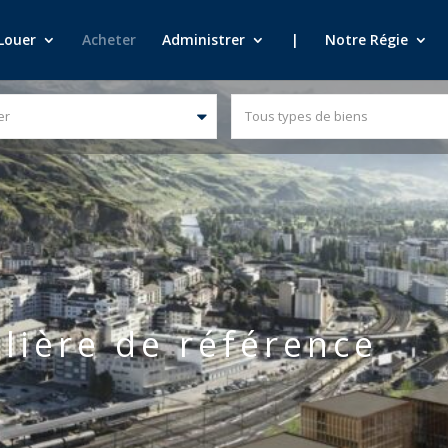
Louer
Acheter
Administrer
|
Notre Régie
er
Tous types de biens
lière de référence