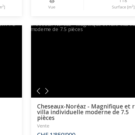
118
2
2
m
]
Vue
Surface [m
]
Cheseaux-Noréaz - Magnifique et 
villa individuelle moderne de 7.5
pièces
Vente
CHF 1'850'000.-