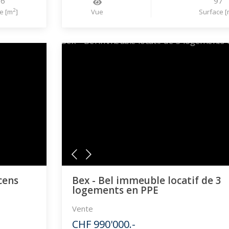
96
97
2
e [m
]
Vue
Surface [
cens
Bex - Bel immeuble locatif de 3
logements en PPE
Vente
CHF 990'000.-