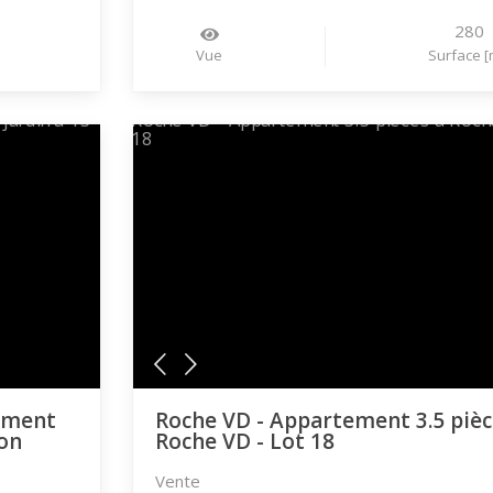
280
Vue
Surface [
ement
Roche VD - Appartement 3.5 pièc
yon
Roche VD - Lot 18
Vente