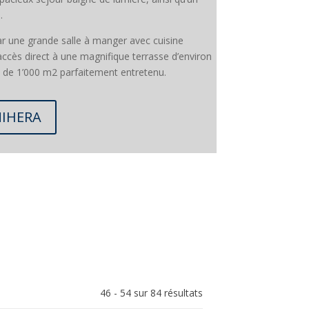
.
ar une grande salle à manger avec cuisine
ccès direct à une magnifique terrasse d’environ
in de 1’000 m2 parfaitement entretenu.
MIHERA
46 - 54 sur 84 résultats