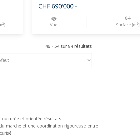
CHF 690'000.-
84
2
2
m
]
Vue
Surface [m
]
46 - 54 sur 84 résultats
ructurée et orientée résultats.
 du marché et une coordination rigoureuse entre
curisé.