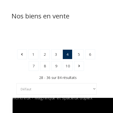
Nos biens en vente
1
2
3
4
5
6
7
8
9
10
28 - 36 sur 84 résultats