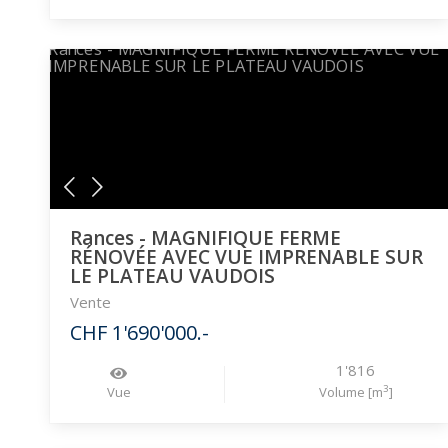
Rances - MAGNIFIQUE FERME
RÉNOVÉE AVEC VUE IMPRENABLE SUR
LE PLATEAU VAUDOIS
Vente
CHF 1'690'000.-
1'816
3
Vue
Volume [m
]