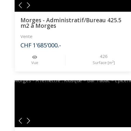
Morges - Administratif/Bureau 425.5
m2 à Morges
Vente
CHF 1'685'000.-
426
2
Vue
Surface [m
]