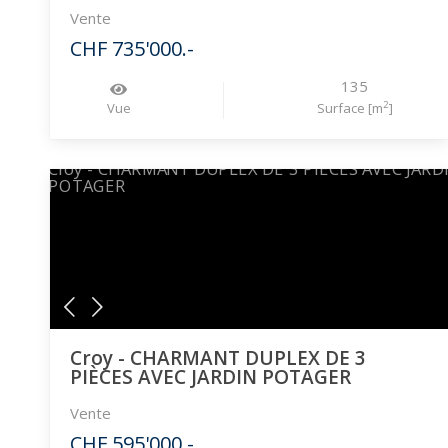
Vente
CHF 735'000.-
135
2
Vue
Surface [m
]
Croy - CHARMANT DUPLEX DE 3
PIÈCES AVEC JARDIN POTAGER
Vente
CHF 595'000.-