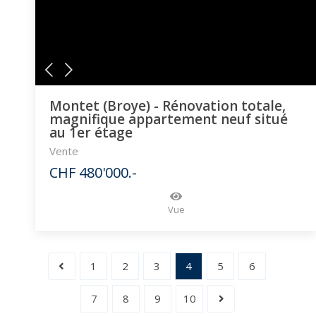
Montet (Broye) - Rénovation totale,
magnifique appartement neuf situé
au 1er étage
Vente
CHF 480'000.-
Vue
1
2
3
4
5
6
7
8
9
10