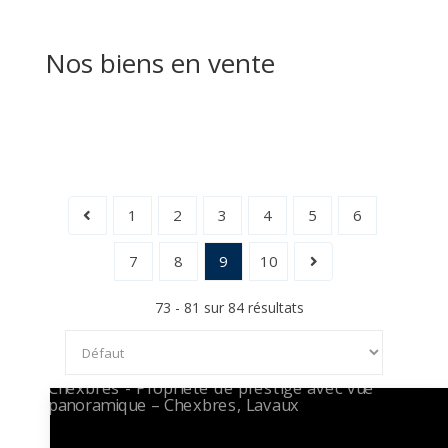
Nos biens en vente
1
2
3
4
5
6
7
8
9
10
73 - 81 sur 84 résultats