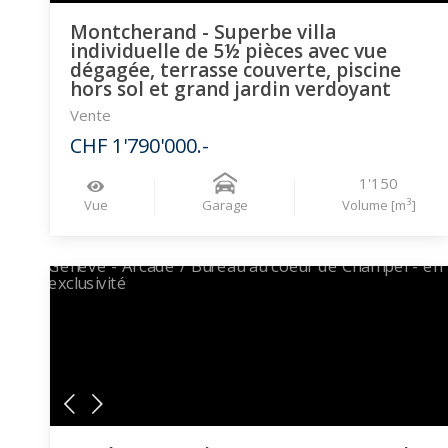
Montcherand - Superbe villa
individuelle de 5½ pièces avec vue
dégagée, terrasse couverte, piscine
hors sol et grand jardin verdoyant
Vente
CHF 1'790'000.-
1'150
3
Vue
Garage
Volume [m
]