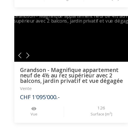
Grandson - Magnifique appartement
neuf de 4½ au rez supérieur avec 2
balcons, jardin privatif et vue dégagée
Vente
CHF 1'095'000.-
126
2
Vue
Surface [m
]