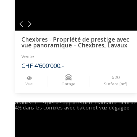
Chexbres - Propriété de prestige avec
vue panoramique – Chexbres, Lavaux
Vente
CHF 4'600'000.-
620
2
Vue
Garage
Surface [m
]