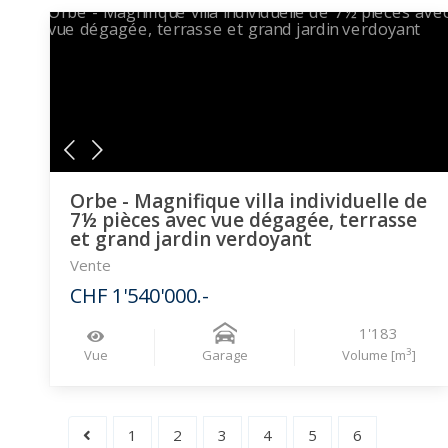
Orbe - Magnifique villa individuelle de
7½ pièces avec vue dégagée, terrasse
et grand jardin verdoyant
Vente
CHF 1'540'000.-
1'183
3
Vue
Garage
Volume [m
]
1
2
3
4
5
6