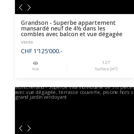
Grandson - Superbe appartement
mansardé neuf de 4½ dans les
combles avec balcon et vue dégagée
Vente
CHF 1'125'000.-
127
2
Vue
Surface [m
]