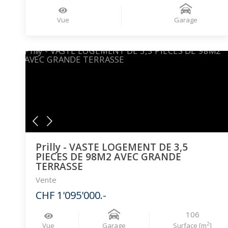
Vue
Garage
Prilly - VASTE LOGEMENT DE 3,5
PIECES DE 98M2 AVEC GRANDE
TERRASSE
Vente
CHF 1'095'000.-
106
2
Vue
Garage
Surface [m
]