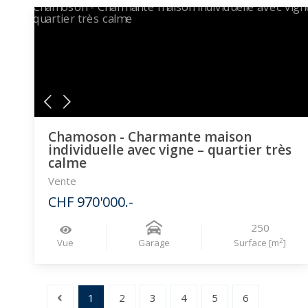
Chamoson - Charmante maison
individuelle avec vigne – quartier très
calme
Vente
CHF 970'000.-
250
2
Vue
Garage
Surface [m
]
1
2
3
4
5
6