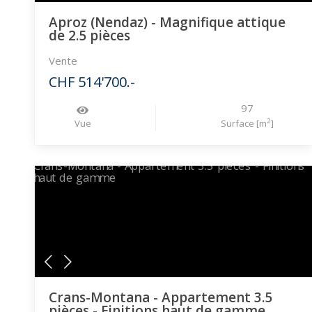
Aproz (Nendaz) - Magnifique attique
de 2.5 pièces
Vente
CHF 514'700.-
97
2
Vue
Surface [m
]
Crans-Montana - Appartement 3.5
pièces - Finitions haut de gamme