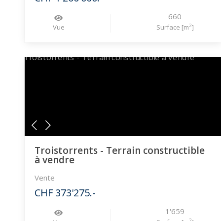
660
2
Vue
Surface [m
]
Troistorrents - Terrain constructible
à vendre
Vente
CHF 373'275.-
1'659
2