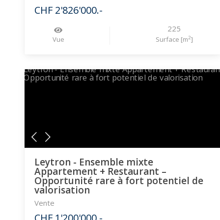
CHF 2'826'000.-
225
2
Vue
Surface [m
]
Leytron - Ensemble mixte
Appartement + Restaurant –
Opportunité rare à fort potentiel de
valorisation
Vente
CHF 1'200'000.-