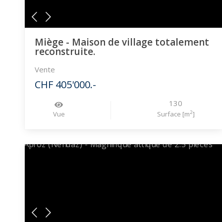
Miège - Maison de village totalement
reconstruite.
Vente
CHF 405'000.-
130
2
Vue
Surface [m
]