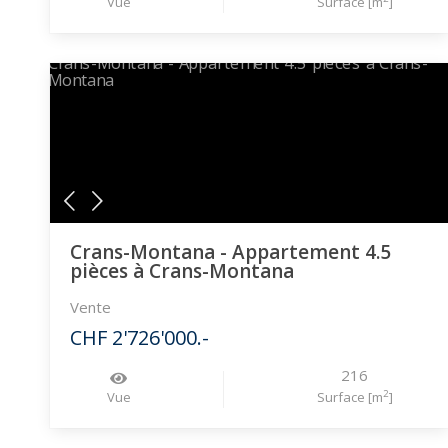
Vue
Surface [m
]
Crans-Montana - Appartement 4.5
pièces à Crans-Montana
Vente
CHF 2'726'000.-
216
2
Vue
Surface [m
]