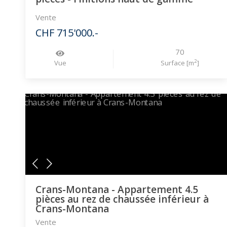
Vente
CHF 715'000.-
70
2
Vue
Surface [m
]
Crans-Montana - Appartement 4.5
pièces au rez de chaussée inférieur à
Crans-Montana
Vente