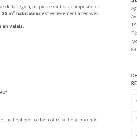
ue de la région, mi-pierre mi-bois, composée de
Ag
e
35 m² habitables
est entièrement à rénover.
Av
19
 en Valais.
Té
Mo
DE
R
neuf
 et authentique, ce bien offre un beau potentiel