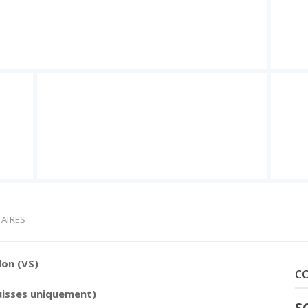
AIRES
lon (VS)
C
uisses uniquement)
S