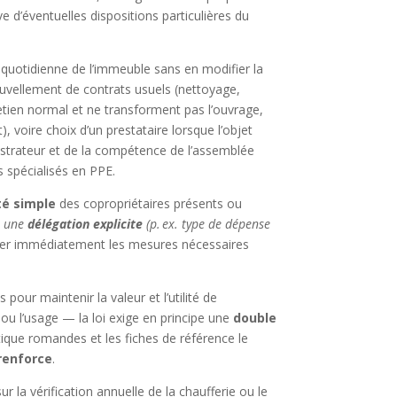
 d’éventuelles dispositions particulières du
n quotidienne de l’immeuble sans en modifier la
ouvellement de contrats usuels (nettoyage,
retien normal et ne transforment pas l’ouvrage,
, voire choix d’un prestataire lorsque l’objet
nistrateur et de la compétence de l’assemblée
s spécialisés en PPE.
té simple
des copropriétaires présents ou
nt une
délégation explicite
(p. ex. type de dépense
nner immédiatement les mesures nécessaires
pour maintenir la valeur et l’utilité de
ou l’usage — la loi exige en principe une
double
tique romandes et les fiches de référence le
 renforce
.
r la vérification annuelle de la chaufferie ou le