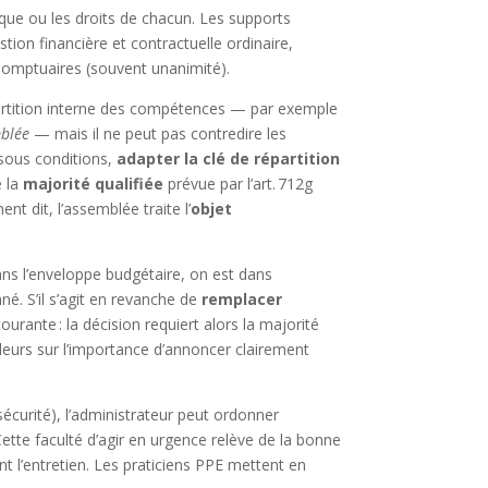
ique ou les droits de chacun. Les supports
tion financière et contractuelle ordinaire,
s/somptuaires (souvent unanimité).
répartition interne des compétences — par exemple
mblée
— mais il ne peut pas contredire les
 sous conditions,
adapter la clé de répartition
e la
majorité qualifiée
prévue par l’art. 712g
t dit, l’assemblée traite l’
objet
ns l’enveloppe budgétaire, on est dans
né. S’il s’agit en revanche de
remplacer
urante : la décision requiert alors la majorité
lleurs sur l’importance d’annoncer clairement
 sécurité), l’administrateur peut ordonner
ette faculté d’agir en urgence relève de la bonne
 l’entretien. Les praticiens PPE mettent en