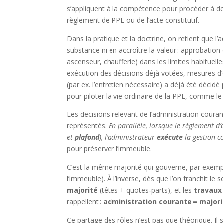
s’appliquent à la compétence pour procéder à des
règlement de PPE ou de l’acte constitutif.
Dans la pratique et la doctrine, on retient que l
substance ni en accroître la valeur : approbati
ascenseur, chaufferie) dans les limites habituell
exécution des décisions déjà votées, mesures d’org
(par ex. l’entretien nécessaire) a déjà été déci
pour piloter la vie ordinaire de la PPE, comme le
Les décisions relevant de l’administration couran
représentés.
En parallèle, lorsque le règlement d
et
plafond
), l’administrateur
exécute
la gestion 
pour préserver l’immeuble.
C’est la même majorité qui gouverne, par exemp
l’immeuble). À l’inverse, dès que l’on franchit le 
majorité
(têtes + quotes‑parts), et les
travaux
rappellent :
administration courante = majori
Ce partage des rôles n’est pas que théorique. Il s