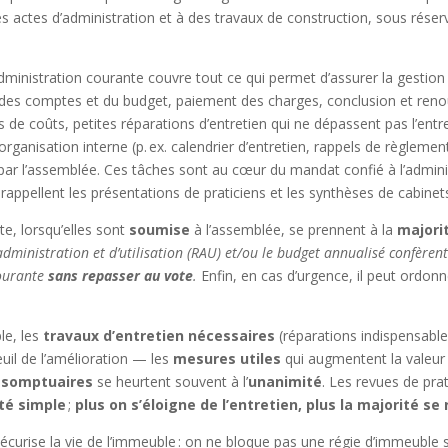
 actes d’administration et à des travaux de construction, sous réserve
’administration courante couvre tout ce qui permet d’assurer la gestio
on des comptes et du budget, paiement des charges, conclusion et ren
es de coûts, petites réparations d’entretien qui ne dépassent pas l’ent
anisation interne (p. ex. calendrier d’entretien, rappels de règlement)
dé par l’assemblée. Ces tâches sont au cœur du mandat confié à l’admi
 rappellent les présentations de praticiens et les synthèses de cabinet
te, lorsqu’elles sont
soumise
à l’assemblée, se prennent à la
majori
’administration et d’utilisation (RAU) et/ou le budget annualisé confère
courante
sans repasser au vote
.
Enfin, en cas d’urgence, il peut ordo
le, les
travaux d’entretien nécessaires
(réparations indispensables 
seuil de l’amélioration — les
mesures utiles
qui augmentent la valeur 
 somptuaires
se heurtent souvent à l’
unanimité
. Les revues de pra
té simple
;
plus on s’éloigne de l’entretien, plus la majorité se
écurise la vie de l’immeuble : on ne bloque pas une régie d’immeuble su