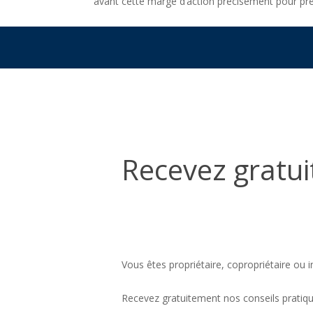
avant cette marge d’action précisément pour pr
Recevez
gratuitement
Recevez gratui
nos
conseils
Vous êtes propriétaire, copropriétaire ou i
Recevez gratuitement nos conseils pratique