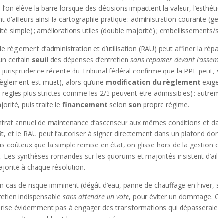
’on élève la barre lorsque des décisions impactent la valeur, l’esthét
d’ailleurs ainsi la cartographie pratique : administration courante (ges
rité simple) ; améliorations utiles (double majorité) ; embellissement
le règlement d’administration et d’utilisation (RAU) peut affiner la 
 un certain
seuil
des dépenses d’entretien
sans repasser devant l’asse
la jurisprudence récente du Tribunal fédéral confirme que la PPE peut,
 règlement est muet), alors qu’une
modification du règlement
exig
 règles plus strictes comme les 2/3 peuvent être admissibles) : autremen
orité, puis traite le
financement
selon
son
propre régime.
ontrat annuel de maintenance d’ascenseur aux mêmes conditions et da
fit, et le RAU peut l’autoriser à signer directement dans un plafond don
 coûteux que la simple remise en état, on glisse hors de la gestion co
). Les synthèses romandes sur les quorums et majorités insistent d’ai
majorité à chaque résolution.
e : en cas de risque imminent (dégât d’eau, panne de chauffage en hiver,
etien indispensable
sans attendre un vote
, pour éviter un dommage. C
orise évidemment pas à engager des transformations qui dépasseraient