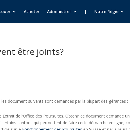
Louer
Acheter
Administrer
|
Notre Régie
nt être joints?
, les document suivants sont demandés par la plupart des gérances :
e Extrait de l’Office des Poursuites. Obtenir ce document demande u
 certains cantons qui permettent de faire cette démarche en ligne,
rticle sur le
Fonctionnement des Poursuites
en Suisse et par ailleurs 