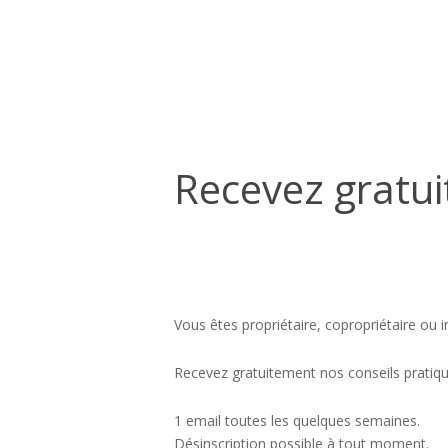
Recevez
gratuitement
Recevez gratui
nos
conseils
Vous êtes propriétaire, copropriétaire ou i
Recevez gratuitement nos conseils pratique
1 email toutes les quelques semaines.
Désinscription possible à tout moment.