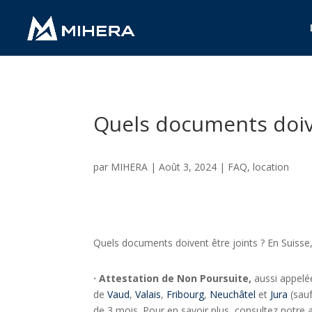
Quels documents doive
par
MIHERA
|
Août 3, 2024
|
FAQ
,
location
Quels documents doivent être joints ? En Suisse
· Attestation de Non Poursuite,
aussi appelé
de
Vaud
,
Valais
,
Fribourg
,
Neuchâtel
et
Jura
(sauf
de 3 mois. Pour en savoir plus, consultez notre a