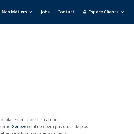
Nos Métiers
Jobs
Contact
Espace Clients
n déplacement pour les cantons
 comme
Genève
) et il ne devra pas dater de plus
cet autre article avec des astuces sur