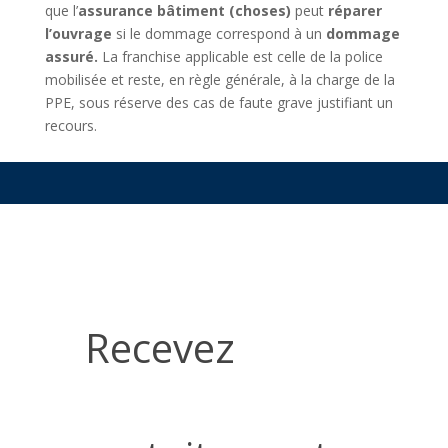
que l’
assurance bâtiment (choses)
peut
réparer
l’ouvrage
si le dommage correspond à un
dommage
assuré.
La franchise applicable est celle de la police
mobilisée et reste, en règle générale, à la charge de la
PPE, sous réserve des cas de faute grave justifiant un
recours.
Recevez
gratuitement
Recevez
nos
conseils