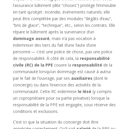
l’assurance bâtiment (dite “choses”) protège l’immeuble
en tant qu’objet : incendie, événements naturels; elle
peut être complétée par des modules “dégâts d’eau”,
“bris de glace”, “technique”, etc., selon les contrats. Elle
répare le bâtiment après la survenance d’un
dommage assuré
, mais n’a pas vocation à
indemniser des tiers du fait d’une faute d’une
personne — c’est une police de chose, pas une police
de responsabilité. À côté de cela, la
responsabilité
civile (RC) de la PPE
couvre la
responsabilité
de la
communauté lorsqu’un dommage est causé à autrui
par le fait de l’ouvrage, par ses
auxiliaires
(dont le
concierge) ou dans l’exercice des activités de la
communauté. Cette RC indemnise
le lésé
(y compris
un copropriétaire pour sa partie privative) lorsque la
responsabilité de la PPE est engagée, sous réserve des
conditions et exclusions.
C’est ici que la situation du concierge doit être
appréciée correctement. Qu’il soit
salarié
de la PPE ou