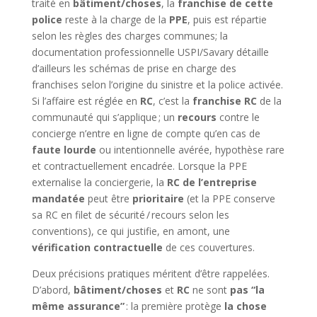
traité en
bâtiment/choses
, la
franchise de cette
police
reste à la charge de la
PPE
, puis est répartie
selon les règles des charges communes; la
documentation professionnelle USPI/Savary détaille
d’ailleurs les schémas de prise en charge des
franchises selon l’origine du sinistre et la police activée.
Si l’affaire est réglée en
RC
, c’est la
franchise RC
de la
communauté qui s’applique ; un
recours
contre le
concierge n’entre en ligne de compte qu’en cas de
faute lourde
ou intentionnelle avérée, hypothèse rare
et contractuellement encadrée. Lorsque la PPE
externalise la conciergerie, la
RC de l’entreprise
mandatée
peut être
prioritaire
(et la PPE conserve
sa RC en filet de sécurité / recours selon les
conventions), ce qui justifie, en amont, une
vérification contractuelle
de ces couvertures.
Deux précisions pratiques méritent d’être rappelées.
D’abord,
bâtiment/choses
et
RC
ne sont
pas “la
même assurance”
: la première protège
la chose