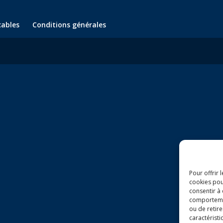
cables
Conditions générales
Pour offrir 
cookies pou
consentir à
comportement
ou de retire
caractéristi