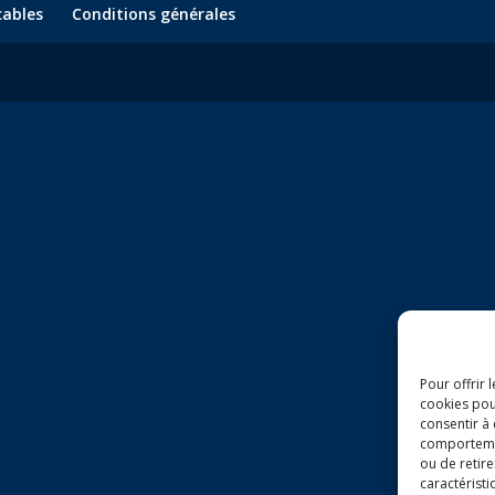
cables
Conditions générales
Pour offrir 
cookies pou
consentir à
comportement
ou de retire
caractéristi