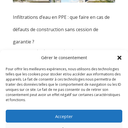
Infiltrations d’eau en PPE : que faire en cas de
défauts de construction sans cession de
garantie ?
par
MIHERA
|
Juil 27, 2026
|
technique
Gérer le consentement
Les infiltrations d’eau dans un appartement en
Pour offrir les meilleures expériences, nous utilisons des technologies
propriété par étages (PPE) constituent une
telles que les cookies pour stocker et/ou accéder aux informations des
problématique fréquente en Suisse romande,
appareils. Le fait de consentir à ces technologies nous permettra de
notamment dans le canton du Valais. Lorsqu’elles sont
traiter des données telles que le comportement de navigation ou les ID
uniques sur ce site. Le fait de ne pas consentir ou de retirer son
dues à des défauts de construction, la question de la
consentement peut avoir un effet négatif sur certaines caractéristiques
prise en charge des...
et fonctions.
« Entrées précédentes
Accepter
Politique de cookies