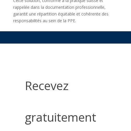
Cette solution, conforme à la pratique suisse et
rappelée dans la documentation professionnelle,
garantit une répartition équitable et cohérente des
responsabilités au sein de la PPE.
Recevez
gratuitement
Recevez
nos
conseils
gratuitement