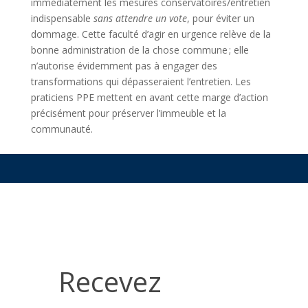
immédiatement les mesures conservatoires/entretien
indispensable
sans attendre un vote
, pour éviter un
dommage. Cette faculté d’agir en urgence relève de la
bonne administration de la chose commune ; elle
n’autorise évidemment pas à engager des
transformations qui dépasseraient l’entretien. Les
praticiens PPE mettent en avant cette marge d’action
précisément pour préserver l’immeuble et la
communauté.
Recevez
gratuitement
Recevez
nos
conseils