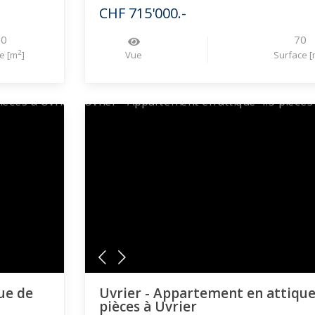
CHF 715'000.-
30
70
2
e [m
]
Vue
Surface [
ue de
Uvrier - Appartement en attique
pièces à Uvrier