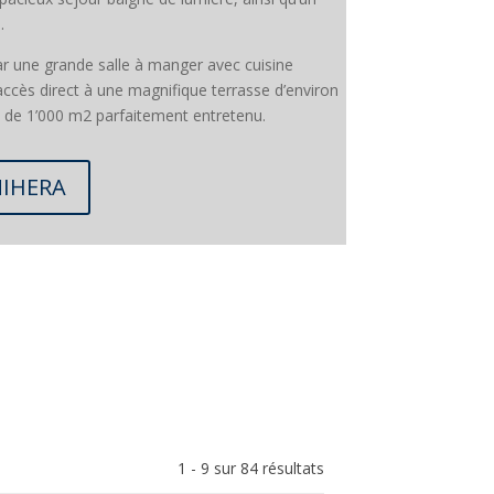
.
ar une grande salle à manger avec cuisine
ccès direct à une magnifique terrasse d’environ
in de 1’000 m2 parfaitement entretenu.
MIHERA
1 - 9 sur 84 résultats