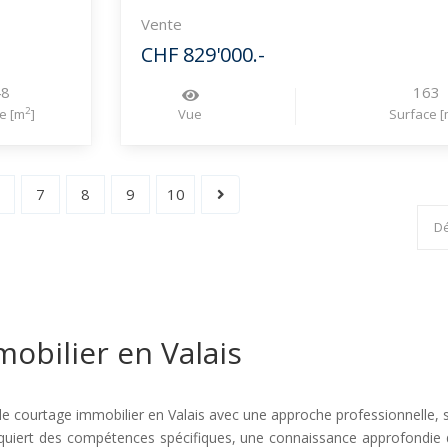
Vente
CHF 829'000.-
48
163
2
e [m
]
Vue
Surface [
6
7
8
9
10
obilier en Valais
e courtage immobilier en Valais avec une approche professionnelle, st
 requiert des compétences spécifiques, une connaissance approfondie