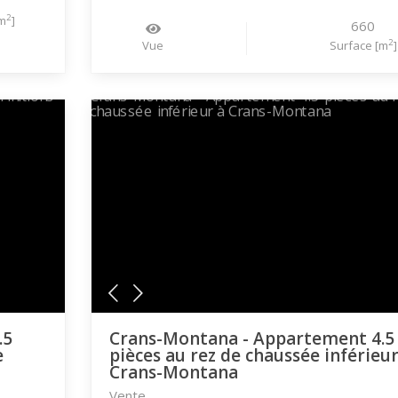
2
m
]
660
2
Vue
Surface [m
]
.5
Crans-Montana - Appartement 4.5
e
pièces au rez de chaussée inférieur
Crans-Montana
Vente