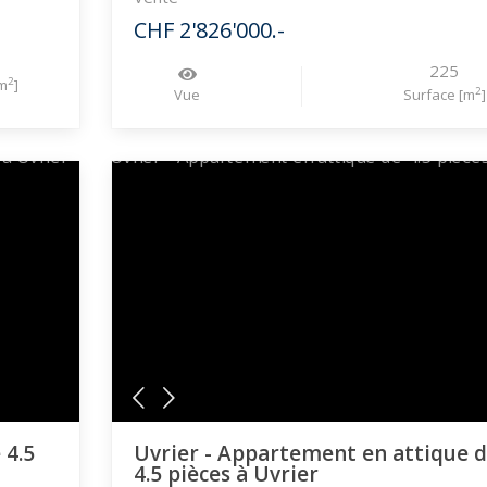
CHF 2'826'000.-
225
2
m
]
2
Vue
Surface [m
]
 4.5
Uvrier - Appartement en attique 
4.5 pièces à Uvrier