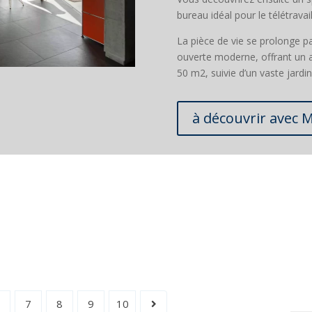
bureau idéal pour le télétravail
La pièce de vie se prolonge p
ouverte moderne, offrant un a
50 m2, suivie d’un vaste jard
à découvrir avec 
6
7
8
9
10