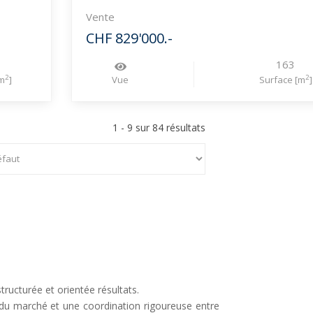
Vente
CHF 829'000.-
163
2
2
m
]
Vue
Surface [m
]
1 - 9 sur 84 résultats
ructurée et orientée résultats.
 du marché et une coordination rigoureuse entre