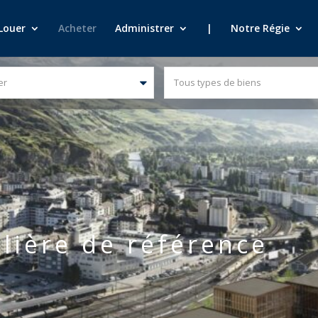
Louer
Acheter
Administrer
|
Notre Régie
er
Tous types de biens
lière de référence