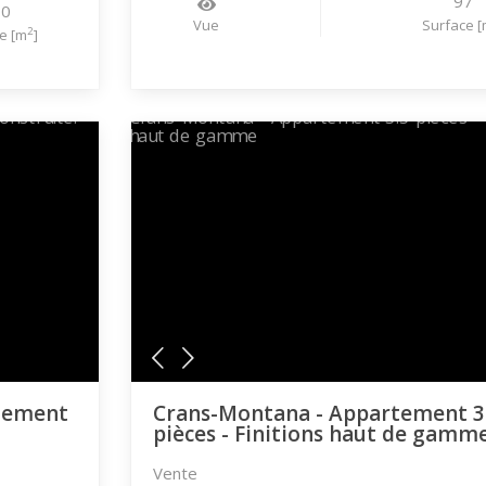
97
00
Vue
Surface [
2
e [m
]
alement
Crans-Montana - Appartement 3
pièces - Finitions haut de gamm
Vente