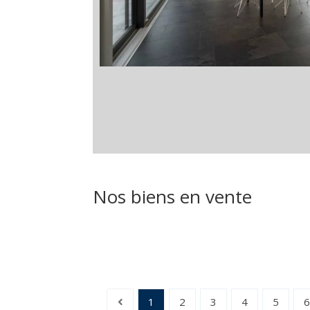
Nos biens en vente
1
2
3
4
5