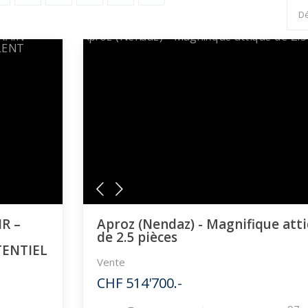
IR –
Aproz (Nendaz) - Magnifique att
de 2.5 pièces
TENTIEL
Vente
CHF 514'700.-