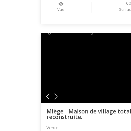
6
Vue
Surfac
Miège - Maison de village tot
reconstruite.
Vente