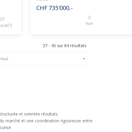
CHF 735'000.-
07
Vue
2
ce [m
]
37 - 45 sur 84 résultats
ructurée et orientée résultats.
 du marché et une coordination rigoureuse entre
curisé.