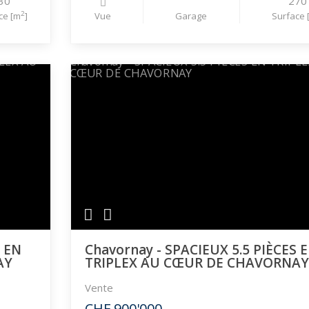
30
270
2
ce [m
]
Vue
Garage
Surface 
S EN
Chavornay - SPACIEUX 5.5 PIÈCES 
AY
TRIPLEX AU CŒUR DE CHAVORNA
Vente
CHF 900'000.-