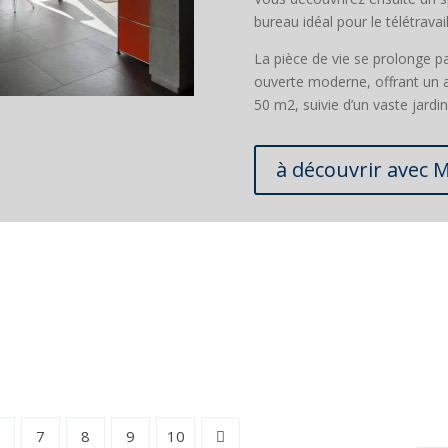
bureau idéal pour le télétravail
La pièce de vie se prolonge p
ouverte moderne, offrant un a
50 m2, suivie d’un vaste jard
à découvrir avec 
6
7
8
9
10