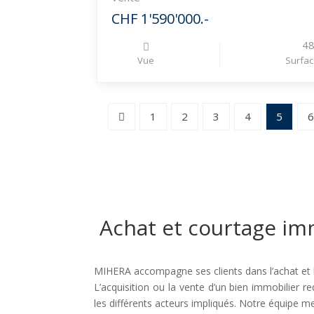
CHF 1'590'000.-
4
Vue
Surfac
1
2
3
4
5
Achat et courtage imm
MIHERA accompagne ses clients dans l’achat et l
L’acquisition ou la vente d’un bien immobilier
les différents acteurs impliqués. Notre équipe me