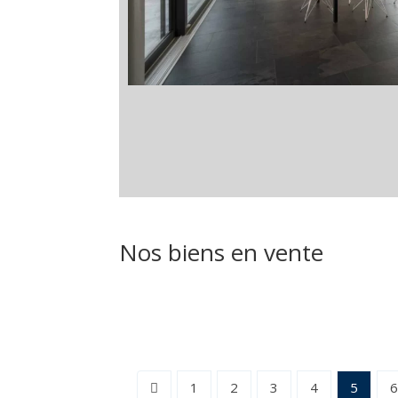
Nos biens en vente
1
2
3
4
5