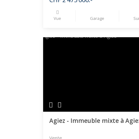
Vue
Garage
Su
Agiez - Immeuble mixte à Agie
Vente