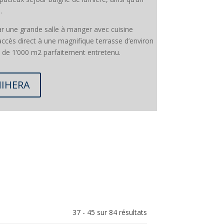
.
ar une grande salle à manger avec cuisine
ccès direct à une magnifique terrasse d’environ
in de 1’000 m2 parfaitement entretenu.
MIHERA
37 - 45 sur 84 résultats