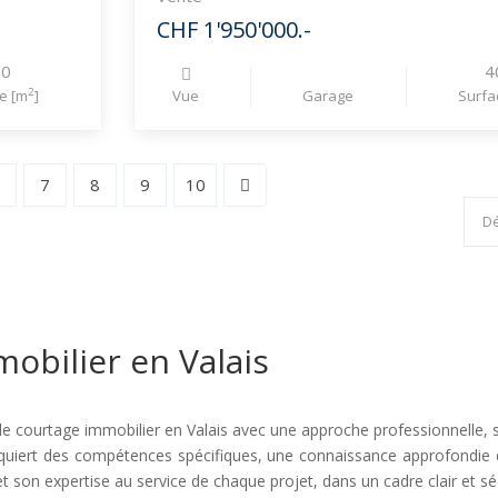
CHF 1'950'000.-
80
4
2
e [m
]
Vue
Garage
Surfa
6
7
8
9
10
obilier en Valais
e courtage immobilier en Valais avec une approche professionnelle, st
 requiert des compétences spécifiques, une connaissance approfondie
t son expertise au service de chaque projet, dans un cadre clair et sé