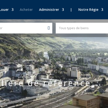
Louer
Acheter
Administrer
|
Notre Régie
er
Tous types de biens
lière de référence