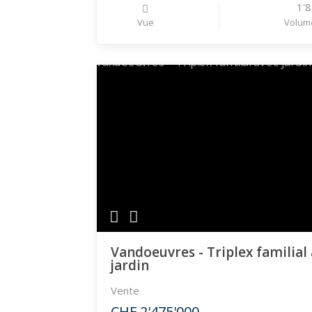
1'
Vue
Volum
Vandoeuvres - Triplex familial
jardin
Vente
CHF 2'475'000.-