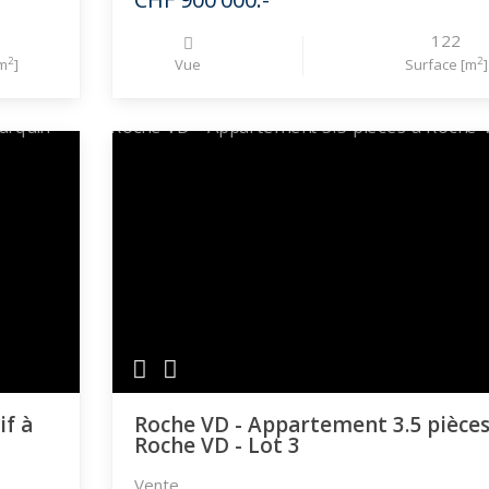
122
2
2
m
]
Vue
Surface [m
]
if à
Roche VD - Appartement 3.5 pièces
Roche VD - Lot 3
Vente