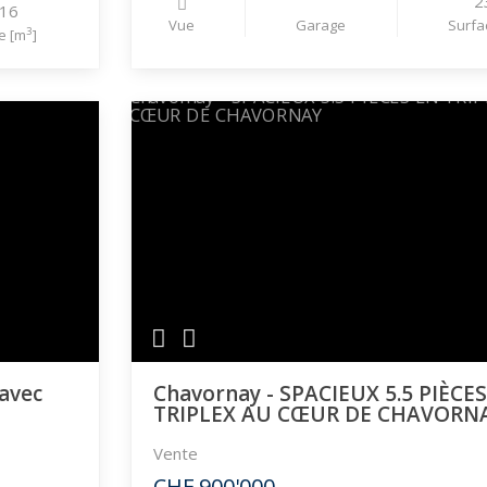
2
816
Vue
Garage
Surfa
3
e [m
]
 avec
Chavornay - SPACIEUX 5.5 PIÈCE
TRIPLEX AU CŒUR DE CHAVORN
Vente
CHF 900'000.-