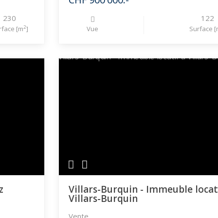
230
122
2
rface [m
]
Vue
Surface [
z
Villars-Burquin - Immeuble locat
Villars-Burquin
Vente